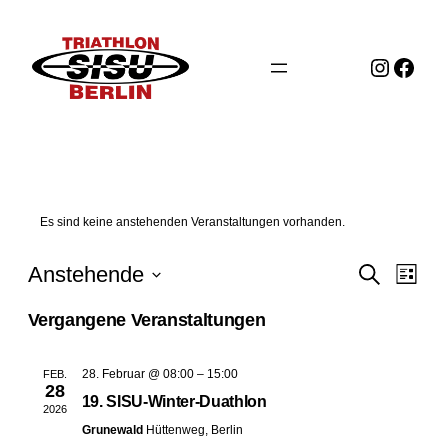
Instag
Face
Es sind keine anstehenden Veranstaltungen vorhanden.
Veranst
Vera
Anstehende
Suche
Liste
Ansi
Suche
Datum
Vergangene Veranstaltungen
Navi
wählen.
und
Ansicht
28. Februar @ 08:00
–
15:00
FEB.
28
Navigat
19. SISU-Winter-Duathlon
2026
Grunewald
Hüttenweg, Berlin